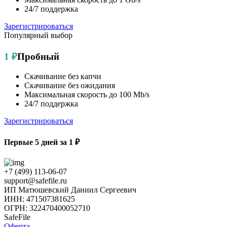
24/7 поддержка
Зарегистрироваться
Популярный выбор
1 ₽
Пробный
Скачивание без капчи
Скачивание без ожидания
Максимальная скорость до 100 Mb/s
24/7 поддержка
Зарегистрироваться
Первые 5 дней за 1 ₽
+7 (499) 113-06-07
support@safefile.ru
ИП Матюшевский Даниил Сергеевич
ИНН:
471507381625
ОГРН:
322470400052710
Safe
File
Оферта